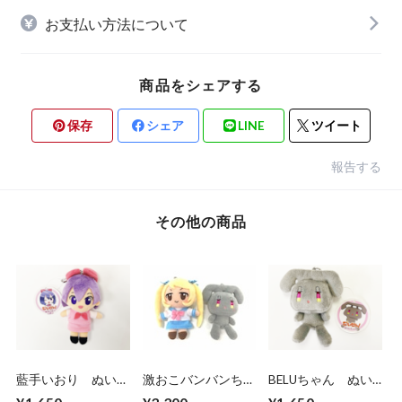
お支払い方法について
商品をシェアする
保存
シェア
LINE
ツイート
報告する
その他の商品
藍手いおり ぬいぐ
激おこバンバンちゃ
BELUちゃん ぬい
るみ
ん&BELUちゃんぬい
ぐるみ