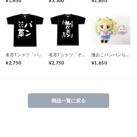
¥1,650
¥3,300
¥1,650
ぐるみセット
名言Tシャツ「パン
名言Tシャツ「そん
激おこバンバンちゃ
焼けてなくて草」
なの、机バンバンだ
ん ぬいぐるみ
¥2,750
¥2,750
¥1,650
ぞ！」
商品一覧に戻る