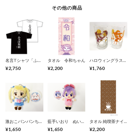
その他の商品
名言Tシャツ「ふぁ
タオル 令和ちゃん
ハロウィングラス
ぼ規制」
オレンジ
¥2,750
¥2,200
¥1,760
激おこバンバンちゃ
藍手いおり ぬいぐ
タオル 純喫茶ナイ
ん ぬいぐるみ
るみ
セン
¥1,650
¥1,650
¥2,200