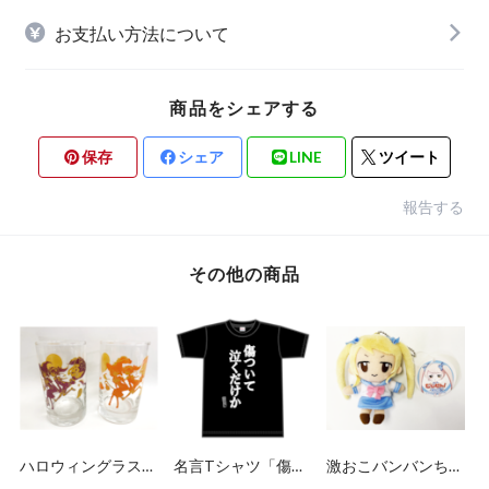
お支払い方法について
商品をシェアする
保存
シェア
LINE
ツイート
報告する
その他の商品
ハロウィングラス
名言Tシャツ「傷つ
激おこバンバンちゃ
オレンジ
いて泣くだけか」
ん ぬいぐるみ