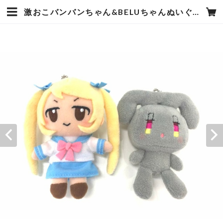
激おこバンバンちゃん&BELUちゃんぬいぐるみセット | ナイセンストアオンライン