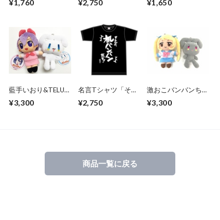
¥1,760
¥2,750
¥1,650
藍手いおり&TELU
名言Tシャツ「そん
激おこバンバンちゃ
ちゃんぬいぐるみセ
なの、机バンバンだ
ん&BELUちゃんぬい
¥3,300
¥2,750
¥3,300
ット
ぞ！」
ぐるみセット
商品一覧に戻る