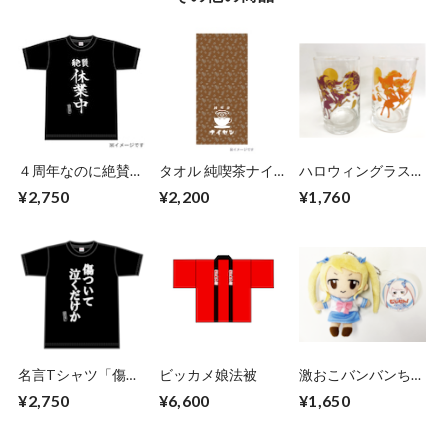
４周年なのに絶賛休
タオル 純喫茶ナイ
ハロウィングラス
業中Tシャツ
セン
オレンジ
¥2,750
¥2,200
¥1,760
名言Tシャツ「傷つ
ビッカメ娘法被
激おこバンバンちゃ
いて泣くだけか」
ん ぬいぐるみ
¥2,750
¥6,600
¥1,650